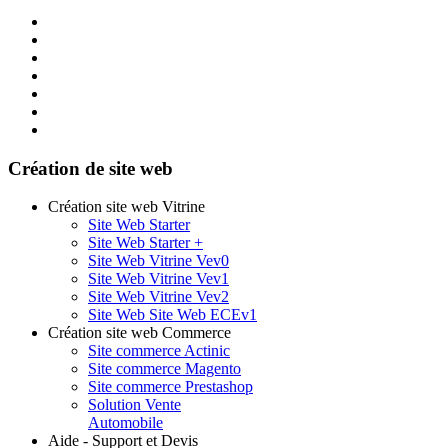
Création de site web
Création site web Vitrine
Site Web Starter
Site Web Starter +
Site Web Vitrine Vev0
Site Web Vitrine Vev1
Site Web Vitrine Vev2
Site Web Site Web ECEv1
Création site web Commerce
Site commerce Actinic
Site commerce Magento
Site commerce Prestashop
Solution Vente
Automobile
Aide - Support et Devis