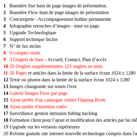
1
Bannière fixe haut de page images de présentation.
2
Bannière Flow haut de page images de présentation
3
Conciergerie - Accompagnement hotline permanente
4
Infographie retouches d’images - mise en page.
5
Upgrade Technologique
6
Support technique Inclus
7
N° de fax inclus
8
9 comptes mails
9
3 Onglets de base
- Accueil, Contact, Plan d’accès
10
20 Onglets supplémentaires (23 onglets en tout)
11
20 Pages
et articles dans la limite de la surface écran 1024 x 1280
12
Texte ou photos dans la limite de la surface écran 1024 x 1280
13
Images changeante sur souris Over
14
Galerie Images Flow par page
15
Ajout tarifée d'un catalogue virtuel Flipping Book
16
Ajout tarifée d'insertion vidéo
17
Surveillance gestion intrusion fishing hacking
18
Formation client pour l’ajout et modification des articles par lui m
19
Upgrade sur les versions supérieures
20
Refonte gratuite site internet nouvelle technologie compris dans 