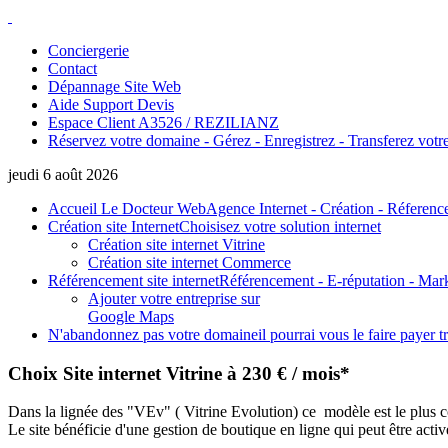
Conciergerie
Contact
Dépannage Site Web
Aide Support Devis
Espace Client A3526 / REZILIANZ
Réservez votre domaine - Gérez - Enregistrez - Transferez votre
jeudi 6 août 2026
Accueil Le Docteur Web
Agence Internet - Création - Réferenc
Création site Internet
Choisisez votre solution internet
Création site internet Vitrine
Création site internet Commerce
Référencement site internet
Référencement - E-réputation - Mar
Ajouter votre entreprise sur
Google Maps
N'abandonnez pas votre domaine
il pourrai vous le faire payer t
Choix Site internet Vitrine à 230 € / mois*
Dans la lignée des "VEv" ( Vitrine Evolution) ce modèle est le plus 
Le site bénéficie d'une gestion de boutique en ligne qui peut être acti