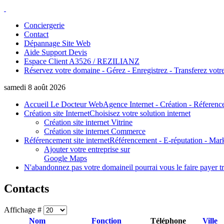
Conciergerie
Contact
Dépannage Site Web
Aide Support Devis
Espace Client A3526 / REZILIANZ
Réservez votre domaine - Gérez - Enregistrez - Transferez votre
samedi 8 août 2026
Accueil Le Docteur Web
Agence Internet - Création - Réferenc
Création site Internet
Choisisez votre solution internet
Création site internet Vitrine
Création site internet Commerce
Référencement site internet
Référencement - E-réputation - Mar
Ajouter votre entreprise sur
Google Maps
N'abandonnez pas votre domaine
il pourrai vous le faire payer t
Contacts
Affichage #
Nom
Fonction
Téléphone
Ville