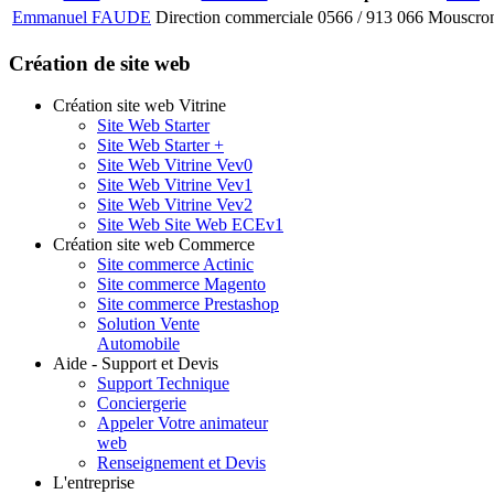
Emmanuel FAUDE
Direction commerciale
0566 / 913 066
Mouscro
Création de site web
Création site web Vitrine
Site Web Starter
Site Web Starter +
Site Web Vitrine Vev0
Site Web Vitrine Vev1
Site Web Vitrine Vev2
Site Web Site Web ECEv1
Création site web Commerce
Site commerce Actinic
Site commerce Magento
Site commerce Prestashop
Solution Vente
Automobile
Aide - Support et Devis
Support Technique
Conciergerie
Appeler Votre animateur
web
Renseignement et Devis
L'entreprise