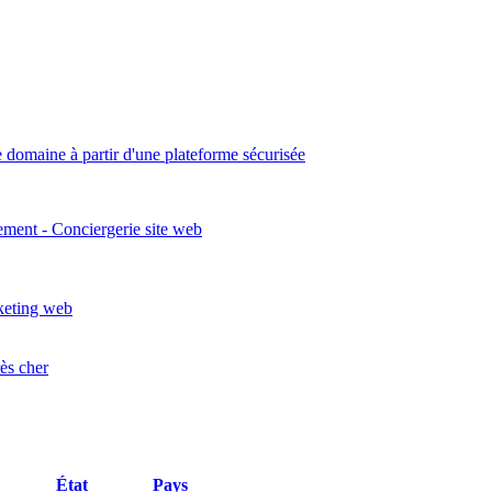
 domaine à partir d'une plateforme sécurisée
ement - Conciergerie site web
keting web
rès cher
État
Pays